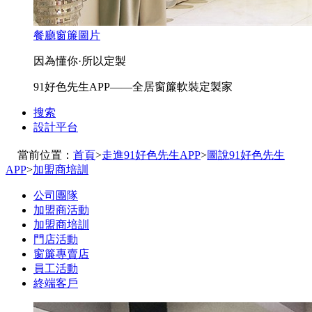
餐廳窗簾圖片
因為懂你·所以定製
91好色先生APP——全居窗簾軟裝定製家
搜索
設計平台
當前位置：
首頁
>
走進91好色先生APP
>
圖說91好色先生
APP
>
加盟商培訓
公司團隊
加盟商活動
加盟商培訓
門店活動
窗簾專賣店
員工活動
終端客戶