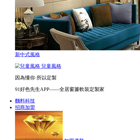
新中式風格
兒童風格
因為懂你·所以定製
91好色先生APP——全居窗簾軟裝定製家
麵料科技
招商加盟