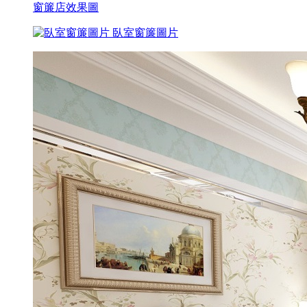
窗簾店效果圖
臥室窗簾圖片