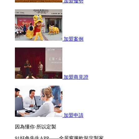
加盟優勢
加盟案例
加盟商見證
加盟申請
因為懂你·所以定製
91好色先生APP——全居窗簾軟裝定製家