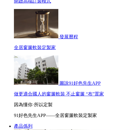
開啟高端訂製模式
發展曆程
全居窗簾軟裝定製家
圖說91好色先生APP
做更適合國人的窗簾軟裝 不止窗簾 “布”置家
因為懂你·所以定製
91好色先生APP——全居窗簾軟裝定製家
產品係列