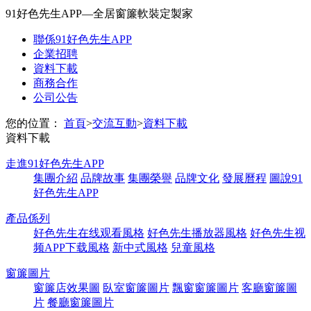
91好色先生APP—全居窗簾軟裝定製家
聯係91好色先生APP
企業招聘
資料下載
商務合作
公司公告
您的位置：
首頁
>
交流互動
>
資料下載
資料下載
走進91好色先生APP
集團介紹
品牌故事
集團榮譽
品牌文化
發展曆程
圖說91
好色先生APP
產品係列
好色先生在线观看風格
好色先生播放器風格
好色先生视
频APP下载風格
新中式風格
兒童風格
窗簾圖片
窗簾店效果圖
臥室窗簾圖片
飄窗窗簾圖片
客廳窗簾圖
片
餐廳窗簾圖片