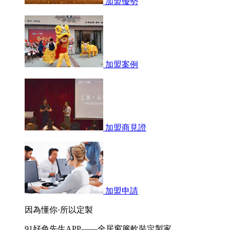
加盟優勢
加盟案例
加盟商見證
加盟申請
因為懂你·所以定製
91好色先生APP——全居窗簾軟裝定製家