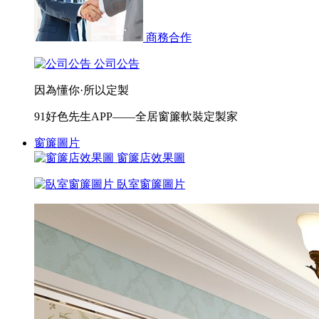
商務合作
公司公告
因為懂你·所以定製
91好色先生APP——全居窗簾軟裝定製家
窗簾圖片
窗簾店效果圖
臥室窗簾圖片