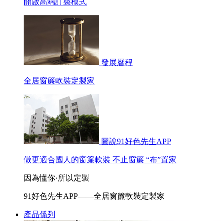
開啟高端訂製模式
發展曆程
全居窗簾軟裝定製家
圖說91好色先生APP
做更適合國人的窗簾軟裝 不止窗簾 “布”置家
因為懂你·所以定製
91好色先生APP——全居窗簾軟裝定製家
產品係列