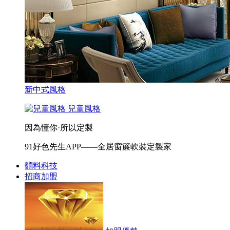
新中式風格
兒童風格
因為懂你·所以定製
91好色先生APP——全居窗簾軟裝定製家
麵料科技
招商加盟