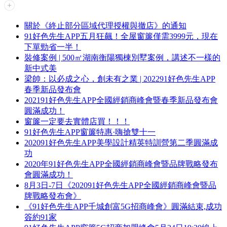
關於《終止部分區域代理授權與撤店》的通知
91好色先生APP五月狂飆！全屋窗簾僅需3999元，現在
下單勁省一半！
裝修案例 | 500㎡湖南衡陽獨棟別墅案例，講述不一樣的
新中式美
梁帥：以必成之心，創未有之業 | 202291好色先生APP
春季新品發布會
202191好色先生APP全國經銷商峰會暨春季新品發布會
圓滿成功！
窗簾一定要去實體店買！！！
91好色先生APP窗簾特惠·嗨搶雙十一
202091好色先生APP美學設計精英特訓營第二季圓滿成
功
2020年91好色先生APP全國經銷商峰會暨品牌戰略發布
會圓滿成功！
8月3日-7日《202091好色先生APP全國經銷商峰會暨品
牌戰略發布會》
《91好色先生APP千城創富5G招商峰會》圓滿結束,成功
簽約91家