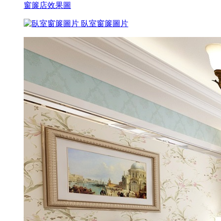
窗簾店效果圖
臥室窗簾圖片