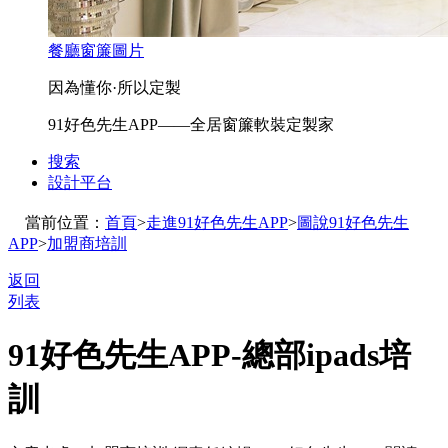
餐廳窗簾圖片
因為懂你·所以定製
91好色先生APP——全居窗簾軟裝定製家
搜索
設計平台
當前位置：
首頁
>
走進91好色先生APP
>
圖說91好色先生
APP
>
加盟商培訓
返回
列表
91好色先生APP-總部ipads培
訓