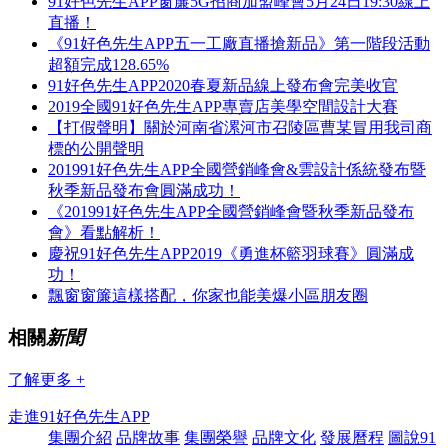
91好色先生APP窗簾5G招商加盟峰會5月24日19:30線上
直播！
《91好色先生APP五一工廠直播搶新品》第一階段活動
超額完成128.65%
91好色先生APP2020春夏新品線上發布會完美收官
2019全國91好色先生APP專賣店美學空間設計大賽
【打假聲明】關於河南省漯河市召陵區曹某冒用我司商
標的公開聲明
201991好色先生APP全國營銷峰會&雲設計係統發布暨
秋季新品發布會圓滿成功！
《201991好色先生APP全國營銷峰會暨秋季新品發布
會》看點解析！
慶祝91好色先生APP2019《勇進杯籃羽球賽》圓滿成
功！
飄窗窗簾這樣搭配，你家也能美爆小區朋友圈
相關
新聞
了解更多 +
走進91好色先生APP
集團介紹
品牌故事
集團榮譽
品牌文化
發展曆程
圖說91