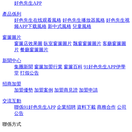
好色先生APP
產品係列
好色先生在线观看風格
好色先生播放器風格
好色先生视
频APP下载風格
新中式風格
兒童風格
窗簾圖片
窗簾店效果圖
臥室窗簾圖片
飄窗窗簾圖片
客廳窗簾圖
片
餐廳窗簾圖片
新聞中心
集團新聞
窗簾加盟行業
窗簾百科
91好色先生APP伊學
堂
打假公告
招商加盟
加盟優勢
加盟案例
加盟商見證
加盟申請
交流互動
聯係91好色先生APP
企業招聘
資料下載
商務合作
公司
公告
聯係方式