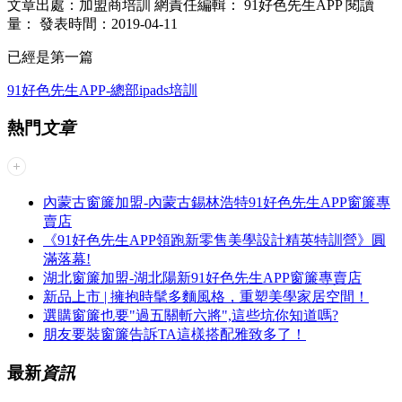
文章出處：加盟商培訓
網責任編輯： 91好色先生APP
閱讀
量：
發表時間：2019-04-11
已經是第一篇
91好色先生APP-總部ipads培訓
熱門
文章
內蒙古窗簾加盟-內蒙古錫林浩特91好色先生APP窗簾專
賣店
《91好色先生APP領跑新零售美學設計精英特訓營》圓
滿落幕!
湖北窗簾加盟-湖北陽新91好色先生APP窗簾專賣店
新品上市 | 擁抱時髦多麵風格，重塑美學家居空間！
選購窗簾也要"過五關斬六將",這些坑你知道嗎?
朋友要裝窗簾告訴TA這樣搭配雅致多了！
最新
資訊