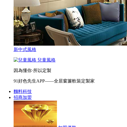
新中式風格
兒童風格
因為懂你·所以定製
91好色先生APP——全居窗簾軟裝定製家
麵料科技
招商加盟