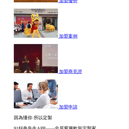
加盟優勢
加盟案例
加盟商見證
加盟申請
因為懂你·所以定製
91好色先生APP——全居窗簾軟裝定製家