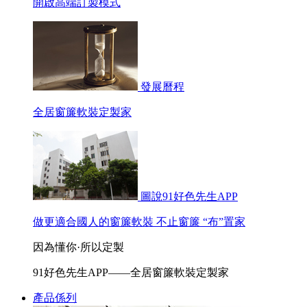
開啟高端訂製模式
發展曆程
全居窗簾軟裝定製家
圖說91好色先生APP
做更適合國人的窗簾軟裝 不止窗簾 “布”置家
因為懂你·所以定製
91好色先生APP——全居窗簾軟裝定製家
產品係列