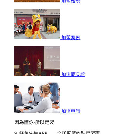
加盟優勢
加盟案例
加盟商見證
加盟申請
因為懂你·所以定製
91好色先生APP——全居窗簾軟裝定製家