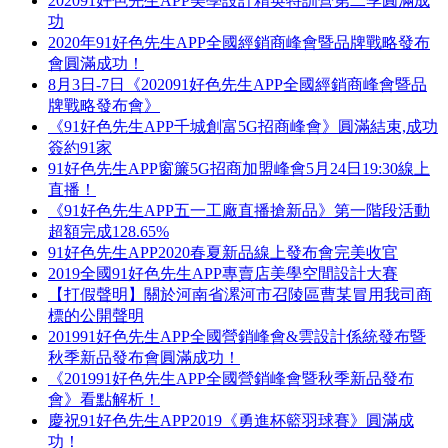
202091好色先生APP美學設計精英特訓營第二季圓滿成
功
2020年91好色先生APP全國經銷商峰會暨品牌戰略發布
會圓滿成功！
8月3日-7日《202091好色先生APP全國經銷商峰會暨品
牌戰略發布會》
《91好色先生APP千城創富5G招商峰會》圓滿結束,成功
簽約91家
91好色先生APP窗簾5G招商加盟峰會5月24日19:30線上
直播！
《91好色先生APP五一工廠直播搶新品》第一階段活動
超額完成128.65%
91好色先生APP2020春夏新品線上發布會完美收官
2019全國91好色先生APP專賣店美學空間設計大賽
【打假聲明】關於河南省漯河市召陵區曹某冒用我司商
標的公開聲明
201991好色先生APP全國營銷峰會&雲設計係統發布暨
秋季新品發布會圓滿成功！
《201991好色先生APP全國營銷峰會暨秋季新品發布
會》看點解析！
慶祝91好色先生APP2019《勇進杯籃羽球賽》圓滿成
功！