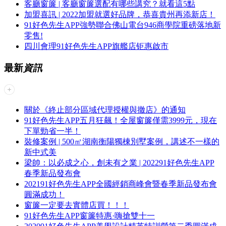
客廳窗簾 | 客廳窗簾選配有哪些講究？就看這5點
加盟喜訊 | 2022加盟就選好品牌，恭喜貴州再添新店！
91好色先生APP強勢聯合佛山電台946商學院重磅落地新
零售!
四川會理91好色先生APP旗艦店钜惠啟市
最新
資訊
關於《終止部分區域代理授權與撤店》的通知
91好色先生APP五月狂飆！全屋窗簾僅需3999元，現在
下單勁省一半！
裝修案例 | 500㎡湖南衡陽獨棟別墅案例，講述不一樣的
新中式美
梁帥：以必成之心，創未有之業 | 202291好色先生APP
春季新品發布會
202191好色先生APP全國經銷商峰會暨春季新品發布會
圓滿成功！
窗簾一定要去實體店買！！！
91好色先生APP窗簾特惠·嗨搶雙十一