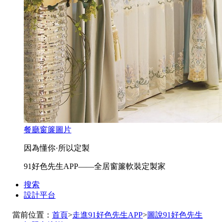
餐廳窗簾圖片
因為懂你·所以定製
91好色先生APP——全居窗簾軟裝定製家
搜索
設計平台
當前位置：
首頁
>
走進91好色先生APP
>
圖說91好色先生