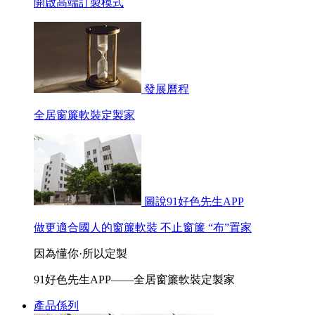
開啟高端訂製模式
發展曆程
全居窗簾軟裝定製家
圖說91好色先生APP
做更適合國人的窗簾軟裝 不止窗簾 “布”置家
因為懂你·所以定製
91好色先生APP——全居窗簾軟裝定製家
產品係列