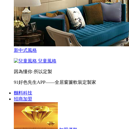
新中式風格
兒童風格
因為懂你·所以定製
91好色先生APP——全居窗簾軟裝定製家
麵料科技
招商加盟