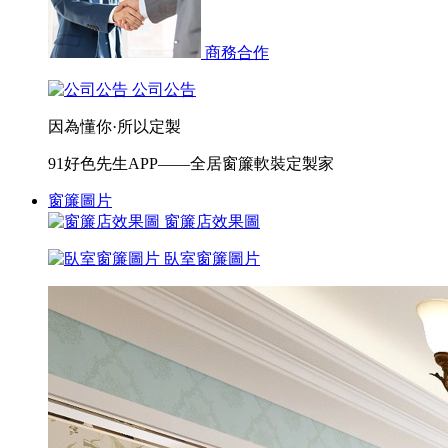
商務合作
公司公告
因為懂你·所以定製
91好色先生APP——全居窗簾軟裝定製家
窗簾圖片
窗簾店效果圖
臥室窗簾圖片