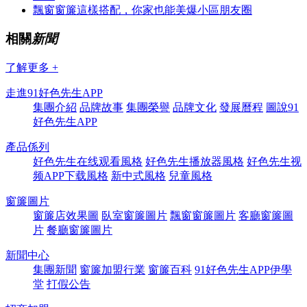
飄窗窗簾這樣搭配，你家也能美爆小區朋友圈
相關
新聞
了解更多 +
走進91好色先生APP
集團介紹
品牌故事
集團榮譽
品牌文化
發展曆程
圖說91
好色先生APP
產品係列
好色先生在线观看風格
好色先生播放器風格
好色先生视
频APP下载風格
新中式風格
兒童風格
窗簾圖片
窗簾店效果圖
臥室窗簾圖片
飄窗窗簾圖片
客廳窗簾圖
片
餐廳窗簾圖片
新聞中心
集團新聞
窗簾加盟行業
窗簾百科
91好色先生APP伊學
堂
打假公告