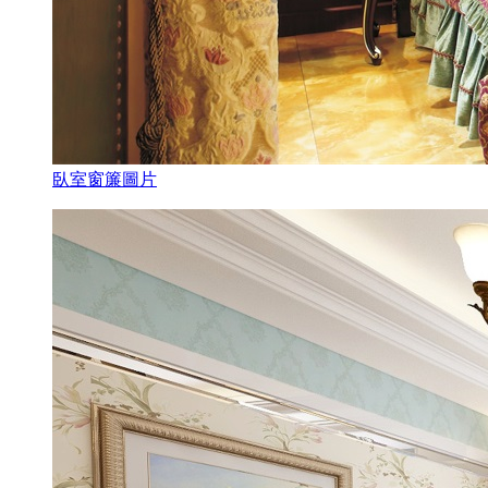
臥室窗簾圖片