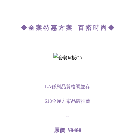
◆ 全 案 特 惠 方 案 百 搭 時 尚 ◆
LA係列品質格調並存
618全屋方案品牌推薦
--
原價 ¥
8488