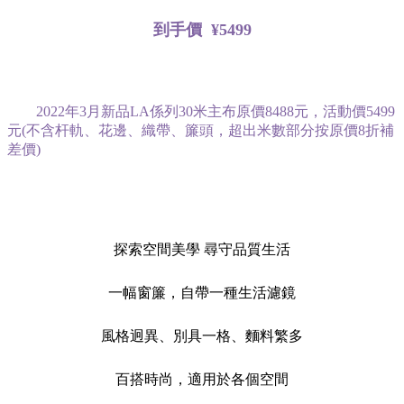
到手價 ¥5499
2022年3月新品LA係列30米主布原價8488元，活動價5499
元(不含杆軌、花邊、織帶、簾頭，超出米數部分按原價8折補
差價)
探索空間美學 尋守品質生活
一幅窗簾，自帶一種生活濾鏡
風格迥異、別具一格、麵料繁多
百搭時尚，適用於各個空間