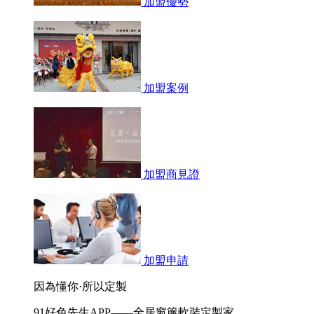
加盟優勢
加盟案例
加盟商見證
加盟申請
因為懂你·所以定製
91好色先生APP——全居窗簾軟裝定製家