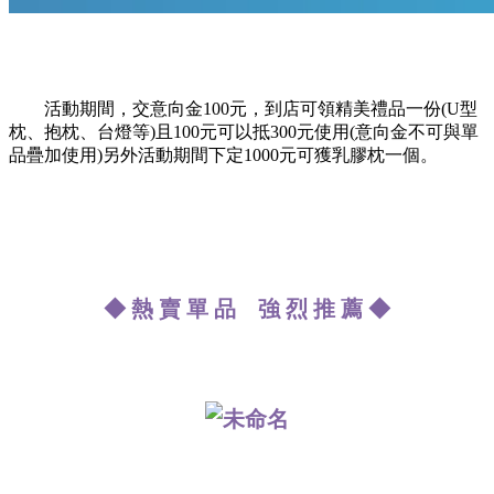
活動期間，交意向金100元，到店可領精美禮品一份(U型
枕、抱枕、台燈等)且100元可以抵300元使用(意向金不可與單
品疊加使用)另外活動期間下定1000元可獲乳膠枕一個。
◆ 熱 賣 單 品 強 烈 推 薦 ◆