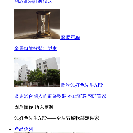
開啟高端訂製模式
發展曆程
全居窗簾軟裝定製家
圖說91好色先生APP
做更適合國人的窗簾軟裝 不止窗簾 “布”置家
因為懂你·所以定製
91好色先生APP——全居窗簾軟裝定製家
產品係列