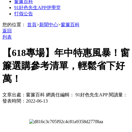
窗簾百科
91好色先生APP伊學堂
打假公告
您的位置：
首頁
>
新聞中心
>
窗簾百科
返回
列表
【618專場】年中特惠風暴！窗
簾選購參考清單，輕鬆省下好
萬！
文章出處：窗簾百科
網責任編輯： 91好色先生APP
閱讀量：
發表時間：2022-06-13