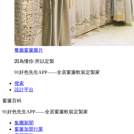
餐廳窗簾圖片
因為懂你·所以定製
91好色先生APP——全居窗簾軟裝定製家
搜索
設計平台
窗簾百科
91好色先生APP——全居窗簾軟裝定製家
集團新聞
窗簾加盟行業