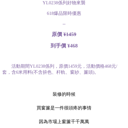
YL0238係列好物來襲
618爆品限時優惠
--
原價
¥1459
到手價 ¥468
活動期間YL0238係列，原價1459元，活動價格468元/
套，含6米用料(不含拚色、杆軌、窗紗、簾頭)。
裝修的時候
買窗簾是一件很頭疼的事情
因為市場上窗簾千千萬萬