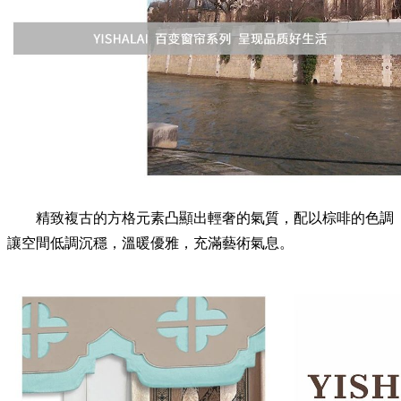
精致複古的方格元素凸顯出輕奢的氣質，配以棕啡的色調
讓空間低調沉穩，溫暖優雅，充滿藝術氣息。