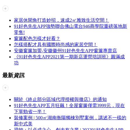
家居休閑角打造妙招，速成2㎡雅致生活空間！
91好色先生APP強勢聯合佛山電台946商學院重磅落地新
零售!
窗簾配色怎樣才好看？
怎樣搭配才具有國際時尚感的家居空間！
安徽窗簾加盟-安徽徽州91好色先生APP窗簾專賣店
《91好色先生APP2021第一期新店運營培訓班》圓滿成
功
最新
資訊
關於《終止部分區域代理授權與撤店》的通知
91好色先生APP五月狂飆！全屋窗簾僅需3999元，現在
下單勁省一半！
裝修案例 | 500㎡湖南衡陽獨棟別墅案例，講述不一樣的
新中式美
梁帥：以必成之心，創未有之業 | 202291好色先生APP