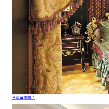
臥室窗簾圖片