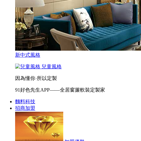
新中式風格
兒童風格
因為懂你·所以定製
91好色先生APP——全居窗簾軟裝定製家
麵料科技
招商加盟