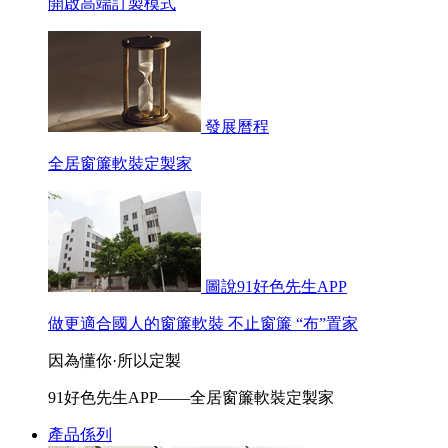
開啟高端訂製模式
發展曆程
全居窗簾軟裝定製家
圖說91好色先生APP
做更適合國人的窗簾軟裝 不止窗簾 “布”置家
因為懂你·所以定製
91好色先生APP——全居窗簾軟裝定製家
產品係列