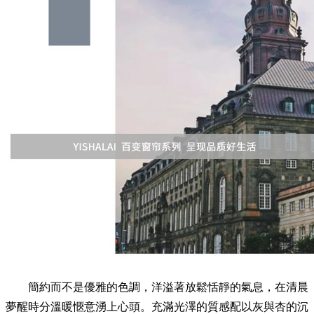
簡約而不是優雅的色調，洋溢著放鬆恬靜的氣息，在清晨
夢醒時分溫暖愜意湧上心頭。充滿光澤的質感配以灰與杏的沉