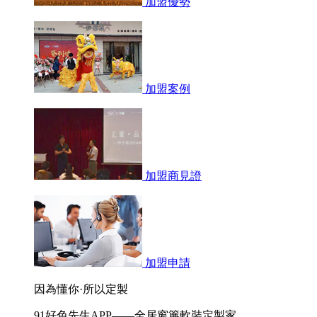
加盟優勢
加盟案例
加盟商見證
加盟申請
因為懂你·所以定製
91好色先生APP——全居窗簾軟裝定製家