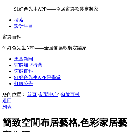
91好色先生APP——全居窗簾軟裝定製家
搜索
設計平台
窗簾百科
91好色先生APP——全居窗簾軟裝定製家
集團新聞
窗簾加盟行業
窗簾百科
91好色先生APP伊學堂
打假公告
您的位置：
首頁
>
新聞中心
>
窗簾百科
返回
列表
簡致空間布居藝格,色彩家居藝