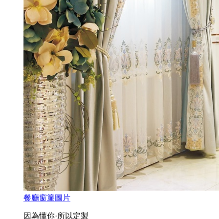
餐廳窗簾圖片
因為懂你·所以定製