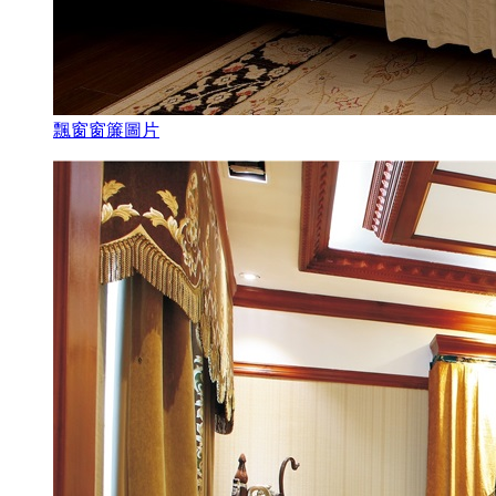
飄窗窗簾圖片