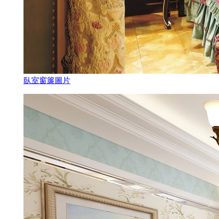
臥室窗簾圖片