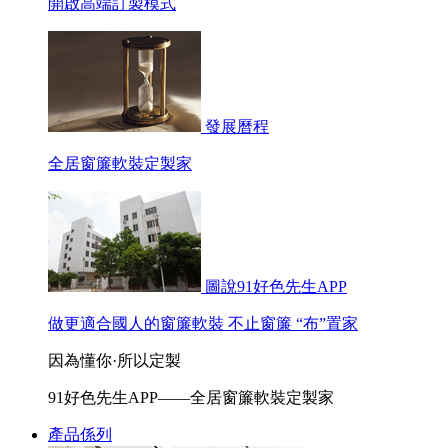
開啟高端訂製模式
發展曆程
全居窗簾軟裝定製家
圖說91好色先生APP
做更適合國人的窗簾軟裝 不止窗簾 “布”置家
因為懂你·所以定製
91好色先生APP——全居窗簾軟裝定製家
產品係列