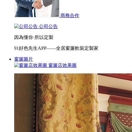
商務合作
公司公告
因為懂你·所以定製
91好色先生APP——全居窗簾軟裝定製家
窗簾圖片
窗簾店效果圖