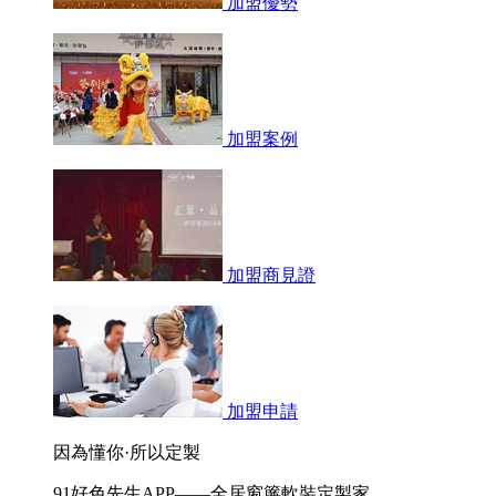
加盟優勢
加盟案例
加盟商見證
加盟申請
因為懂你·所以定製
91好色先生APP——全居窗簾軟裝定製家