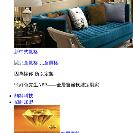
新中式風格
兒童風格
因為懂你·所以定製
91好色先生APP——全居窗簾軟裝定製家
麵料科技
招商加盟