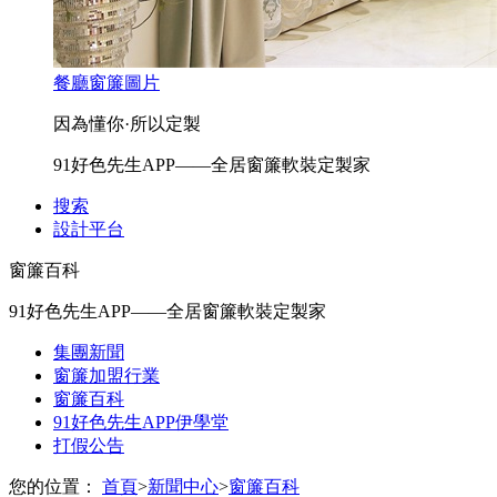
餐廳窗簾圖片
因為懂你·所以定製
91好色先生APP——全居窗簾軟裝定製家
搜索
設計平台
窗簾百科
91好色先生APP——全居窗簾軟裝定製家
集團新聞
窗簾加盟行業
窗簾百科
91好色先生APP伊學堂
打假公告
您的位置：
首頁
>
新聞中心
>
窗簾百科