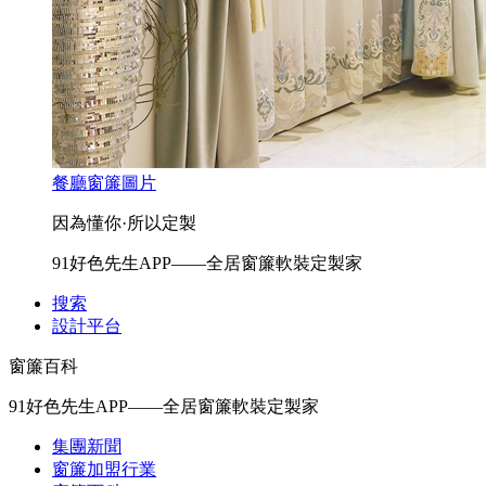
餐廳窗簾圖片
因為懂你·所以定製
91好色先生APP——全居窗簾軟裝定製家
搜索
設計平台
窗簾百科
91好色先生APP——全居窗簾軟裝定製家
集團新聞
窗簾加盟行業