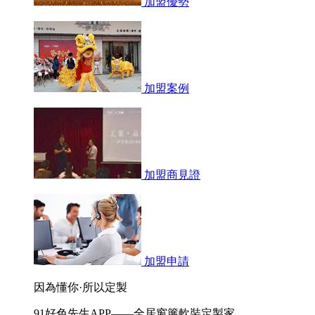
加盟優勢
加盟案例
加盟商見證
加盟申請
因為懂你·所以定製
91好色先生APP——全居窗簾軟裝定製家