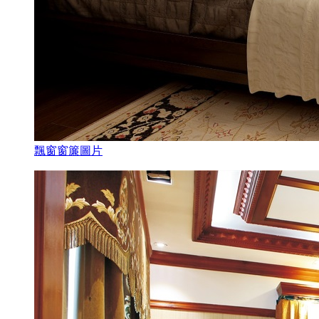
飄窗窗簾圖片