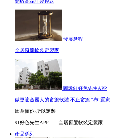
開啟高端訂製模式
發展曆程
全居窗簾軟裝定製家
圖說91好色先生APP
做更適合國人的窗簾軟裝 不止窗簾 “布”置家
因為懂你·所以定製
91好色先生APP——全居窗簾軟裝定製家
產品係列