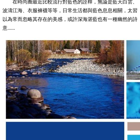
在時尚圈最近比較流行對藍色的詮釋，無論是藍天白雲、
波濤江海、衣服褲襪等等，日常生活都與藍色息息相關，太習
以為常而忽略其存在的美感，或許深海湛藍也有一種幽然的詩
意......