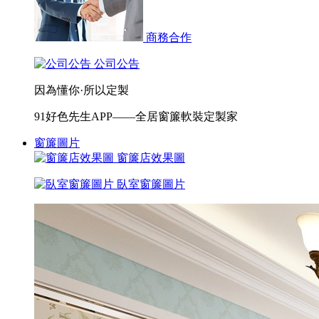
商務合作
公司公告
因為懂你·所以定製
91好色先生APP——全居窗簾軟裝定製家
窗簾圖片
窗簾店效果圖
臥室窗簾圖片