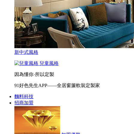
新中式風格
兒童風格
因為懂你·所以定製
91好色先生APP——全居窗簾軟裝定製家
麵料科技
招商加盟