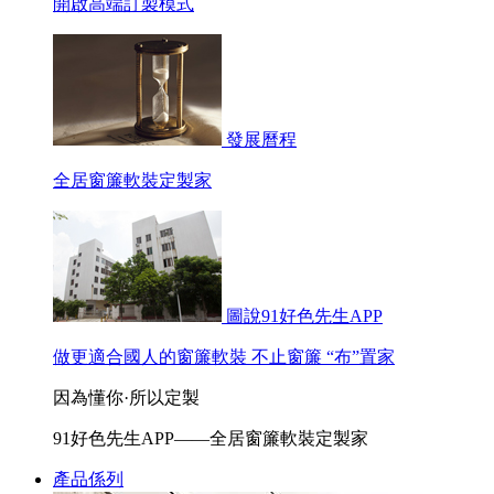
開啟高端訂製模式
發展曆程
全居窗簾軟裝定製家
圖說91好色先生APP
做更適合國人的窗簾軟裝 不止窗簾 “布”置家
因為懂你·所以定製
91好色先生APP——全居窗簾軟裝定製家
產品係列