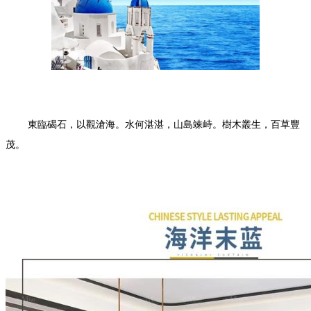
東臨碣石，以觀滄海。水何湛湛，山島竦峙。樹木叢生，百草豐
茂。