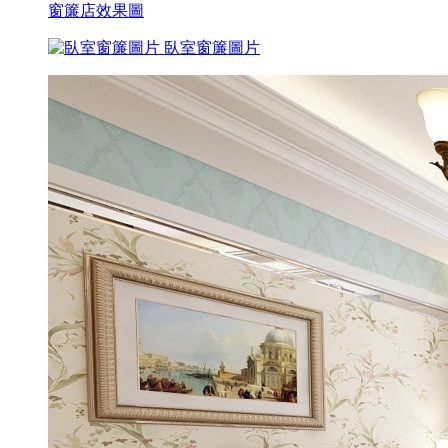
窗簾店效果圖
臥室窗簾圖片