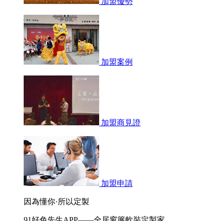
加盟優勢
加盟案例
加盟商見證
加盟申請
因為懂你·所以定製
91好色先生APP——全居窗簾軟裝定製家