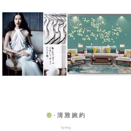
春
·
清 雅 婉 約
Spring