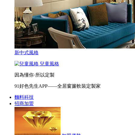
新中式風格
兒童風格
因為懂你·所以定製
91好色先生APP——全居窗簾軟裝定製家
麵料科技
招商加盟