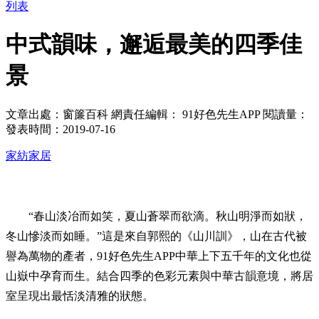
列表
中式韻味，邂逅最美的四季佳
景
文章出處：窗簾百科
網責任編輯： 91好色先生APP
閱讀量：
發表時間：2019-07-16
家紡家居
“春山淡冶而如笑，夏山蒼翠而欲滴。秋山明淨而如狀，
冬山慘淡而如睡。”這是來自郭熙的《山川訓》，山在古代被
譽為萬物的產者，91好色先生APP中華上下五千年的文化也從
山嶽中孕育而生。結合四季的色彩元素與中華古韻意境，將居
室呈現出最恬淡清雅的狀態。