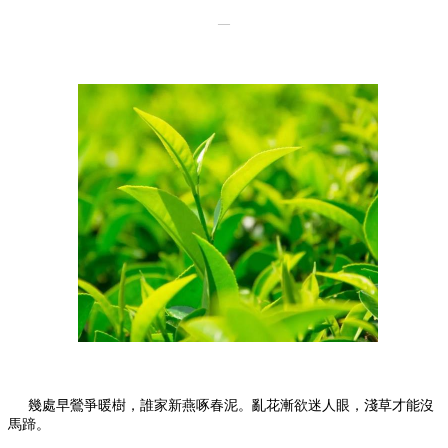
—
幾處早鶯爭暖樹，誰家新燕啄春泥。亂花漸欲迷人眼，淺草才能沒
馬蹄。