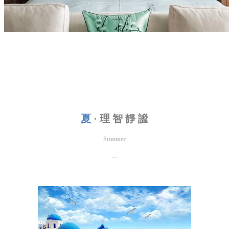
夏
·
理 智 靜 謐
Summer
—