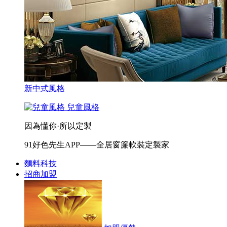
新中式風格
兒童風格
因為懂你·所以定製
91好色先生APP——全居窗簾軟裝定製家
麵料科技
招商加盟