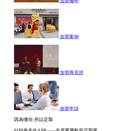
加盟優勢
加盟案例
加盟商見證
加盟申請
因為懂你·所以定製
91好色先生APP——全居窗簾軟裝定製家