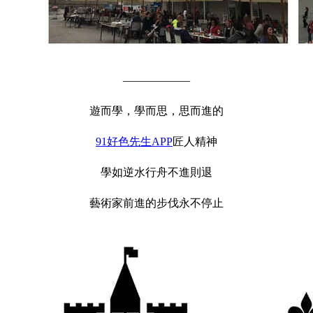
——————
遊而學，學而思，思而進的
91好色先生APP
匠人精神
學如逆水行舟不進則退
藝術家前進的步伐永不停止