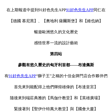
在上期報道中提到91好色先生APP
91好色先生APP
同仁在
【德國 慕尼黑】、【奧地利 薩爾斯堡】和【維也納】
暢遊歐洲悠久的文化曆史
感悟世界一流的設計藝術
第四站
參觀有悠久曆史的匈牙利首都
——布達佩斯
有
91好色先生APP
“獅子王”之稱的十佳金牌門店合作夥伴們
首先來到能配得上他們輝煌雄偉的【布達皇宮】
隨後來到端莊典雅的【馬伽什教堂】和【英雄廣場】
緊接著到【聖伊什特萬大教堂】與【國會大廈】