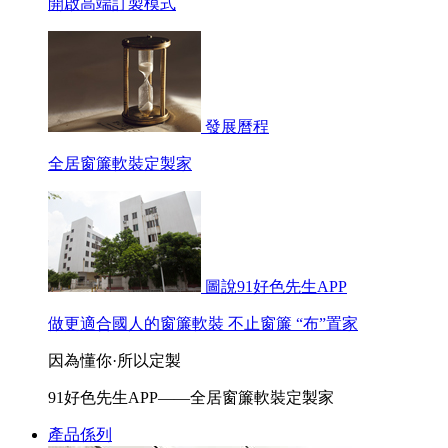
開啟高端訂製模式
發展曆程
全居窗簾軟裝定製家
圖說91好色先生APP
做更適合國人的窗簾軟裝 不止窗簾 “布”置家
因為懂你·所以定製
91好色先生APP——全居窗簾軟裝定製家
產品係列