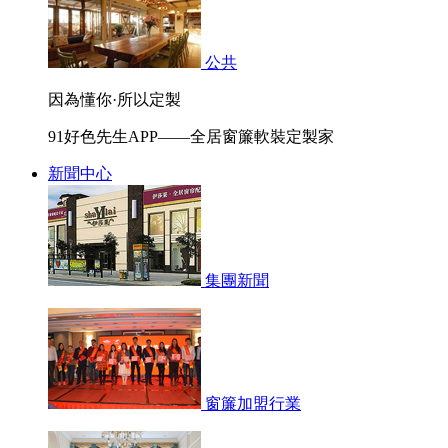
公共
因為懂你·所以定製
91好色先生APP——全居窗簾軟裝定製家
新聞中心
集團新聞
窗簾加盟行業