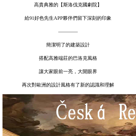
高貴典雅的【斯洛伐克國劇院】
給91好色先生APP夥伴們留下深刻的印象
————
簡潔明了的建築設計
搭配高雅端莊的巴洛克風格
讓大家眼前一亮，大開眼界
再次對歐洲的設計風格有了新的認識和理解