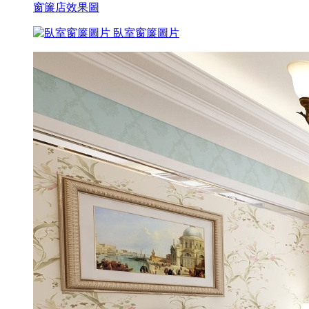
窗簾店效果圖
臥室窗簾圖片