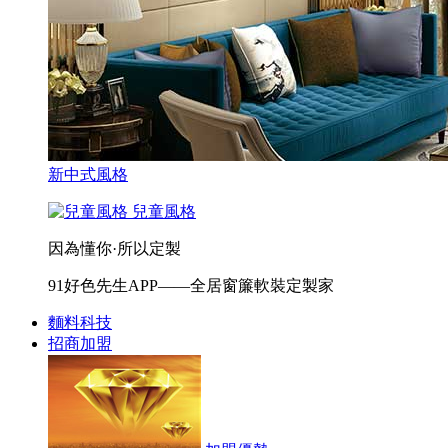
新中式風格
兒童風格
因為懂你·所以定製
91好色先生APP——全居窗簾軟裝定製家
麵料科技
招商加盟