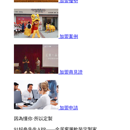
加盟優勢
加盟案例
加盟商見證
加盟申請
因為懂你·所以定製
91好色先生APP——全居窗簾軟裝定製家