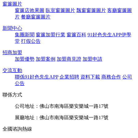
窗簾圖片
窗簾店效果圖
臥室窗簾圖片
飄窗窗簾圖片
客廳窗簾圖
片
餐廳窗簾圖片
新聞中心
集團新聞
窗簾加盟行業
窗簾百科
91好色先生APP伊學
堂
打假公告
招商加盟
加盟優勢
加盟案例
加盟商見證
加盟申請
交流互動
聯係91好色先生APP
企業招聘
資料下載
商務合作
公司
公告
聯係方式
公司地址：佛山市南海區樂安樂城一路17號
展廳地址：佛山市南海區樂安樂城一路17號
全國谘詢熱線