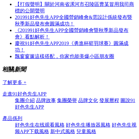
【打假聲明】關於河南省漯河市召陵區曹某冒用我司商
標的公開聲明
201991好色先生APP全國營銷峰會&雲設計係統發布暨
秋季新品發布會圓滿成功！
《201991好色先生APP全國營銷峰會暨秋季新品發布
會》看點解析！
慶祝91好色先生APP2019《勇進杯籃羽球賽》圓滿成
功！
飄窗窗簾這樣搭配，你家也能美爆小區朋友圈
相關
新聞
了解更多 +
走進91好色先生APP
集團介紹
品牌故事
集團榮譽
品牌文化
發展曆程
圖說91
好色先生APP
產品係列
好色先生在线观看風格
好色先生播放器風格
好色先生视
频APP下载風格
新中式風格
兒童風格